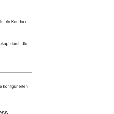
in ein Kondor+
okapi durch die
e konfigurierten
ess