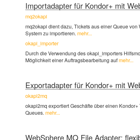
Importadapter für Kondor+ mit W
mq2okapi
mq2okapi dient dazu, Tickets aus einer Queue von
System zu importieren.
mehr...
okapi_importer
Durch die Verwendung des okapi_importers Hilfsmodu
Möglichkeit einer Auftragsbearbeitung auf
mehr...
Exportadapter für Kondor+ mit W
okapi2mq
okapi2mq exportiert Geschäfte über einen Kondor+ Tr
Queues.
mehr...
WebSphere MQ File Adapter: flexi