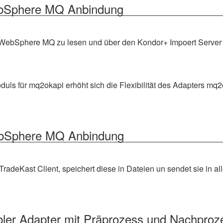
ebSphere MQ Anbindung
 WebSphere MQ zu lesen und über den Kondor+ Impoert Server 
ls für mq2okapi erhöht sich die Flexibilität des Adapters mq2
ebSphere MQ Anbindung
adeKast Client, speichert diese in Dateien un sendet sie in all
bler Adapter mit Präprozess und Nachproz